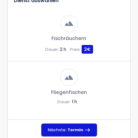
Dienst auswählen
Fischräuchern
2 h
2€
Dauer:
Preis:
Fliegenfischen
1 h
Dauer:
Nächste:
Termin